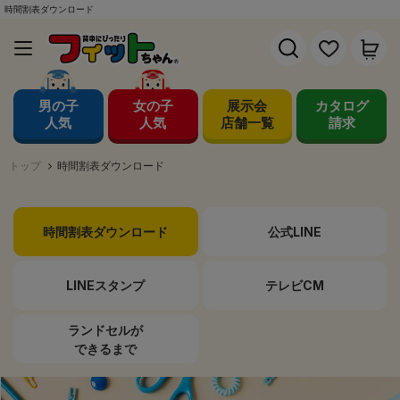
時間割表ダウンロード
男の子
女の子
展示会
カタログ
人気
人気
店舗一覧
請求
トップ
時間割表ダウンロード
時間割表
ダウンロード
公式LINE
LINEスタンプ
テレビCM
ランドセルが
できるまで