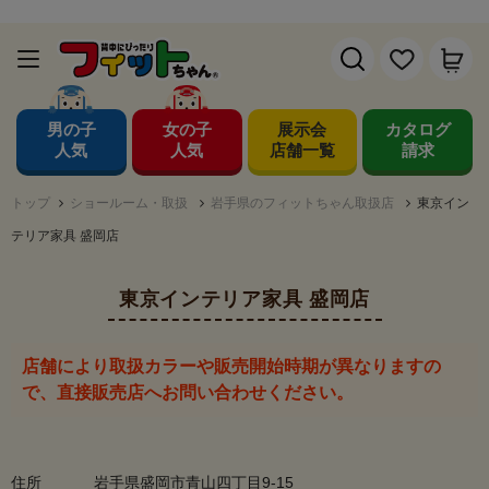
男の子
女の子
展示会
カタログ
人気
人気
店舗一覧
請求
トップ
ショールーム・取扱
岩手県のフィットちゃん取扱店
東京イン
テリア家具 盛岡店
東京インテリア家具 盛岡店
店舗により取扱カラーや販売開始時期が異なりますの
で、直接販売店へお問い合わせください。
住所
岩手県盛岡市青山四丁目9-15