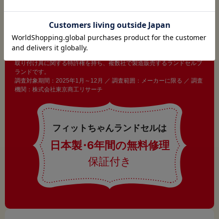
No.1
※
※「フィットちゃん」は株式会社ハシモトが商標権および背負いベルト
取り付け具に関する特許権を持ち、複数社で製造販売するランドセルブ
ランドです。
調査対象期間：2025年1月～12月 ／ 調査範囲：メーカーに限る ／ 調査
機関：株式会社東京商工リサーチ
フィットちゃんランドセルは
日本製
・
6年間の無料修理
保証付き