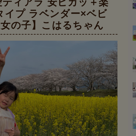
愛ティアラ 安ピカッ＋楽
タイプ ラベンダー×ベビ
 女の子】こはるちゃん