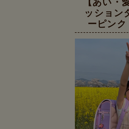
【あい・
ッション
ーピンク