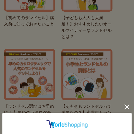
【初めてのランドセル】購
【子どもも大人も大満
入前に知っておきたいこと
足！】おすすめしたいオー
ルマイティーなランドセル
とは？
【ランドセル選びはお早め
【そもそもランドセルって
に！ 】早めのカタログチ
必要なの？】小学生とラン
ェックで人気商品をゲット
ドセルの関係とは
しよう！