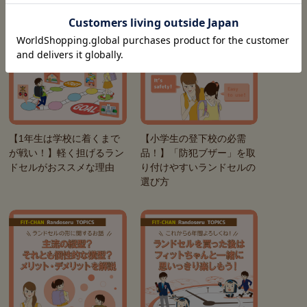
【1年生は学校に着くまで
【小学生の登下校の必需
が戦い！】軽く担げるラン
品！】「防犯ブザー」を取
ドセルがおススメな理由
り付けやすいランドセルの
選び方