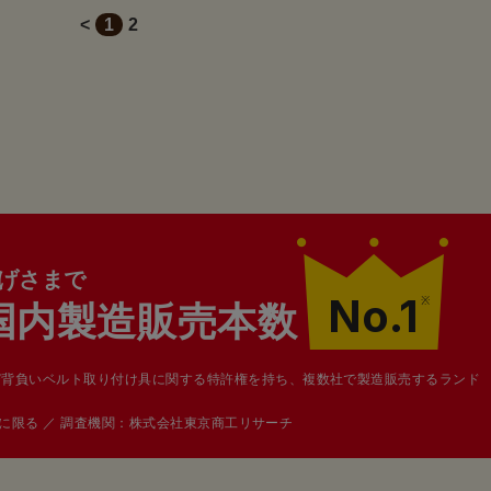
<
1
2
げさまで
No.1
※
国内製造販売本数
び背負いベルト取り付け具に関する特許権を持ち、複数社で製造販売するランド
カーに限る ／ 調査機関：株式会社東京商工リサーチ